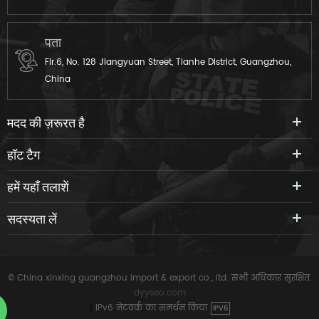
पता
Flr.6, No. 128 Jiangyuan Street, Tianhe District, Guangzhou,
China
मदद की ज़रूरत है
हॉट टैग
हमें यहाँ तलाशें
सदस्यता लें
© China xinxing guangzhou import & export co., ltd. सभी अधिकार सुरक्षित.
dyyseo.com
|
IPv6 नेटवर्क का समर्थन किया
IPV6