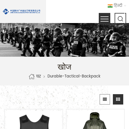
हिन्दी
खोज
Durable-Tactical-Backpack
घर