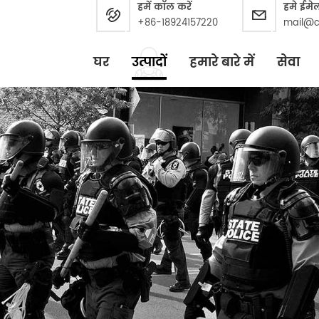
हमें कॉल करें
हमे ईमे
+86-18924157220
mail@c
घर
उत्पादों
हमारे बारे में
सेवा