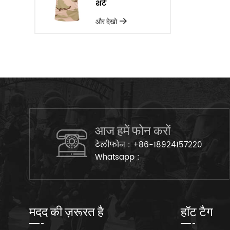
शर्ट
और देखो
आज हमें फोन करों
टेलीफोन :
+86-18924157220
Whatsapp :
मदद की ज़रूरत है
हॉट टैग