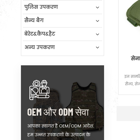
पुलिस उपकरण
सैन्य बैग
बेरेट&कैप&हैट
अन्य उपकरण
सेन
इन सामरि
सैन्य, से
लिए किय
कॉर्डुरा®
ये सामरिक
OEM और ODM सेवा
कोर को 
गुप्त स
आपका स्वागत है OEM/ODM आदेश.
हम उन्नत उपकरणों के उत्पादन के