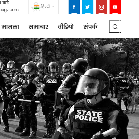
ल करे
हिन्दी
xxgz.com
मामला
समाचार
वीडियो
संपर्क