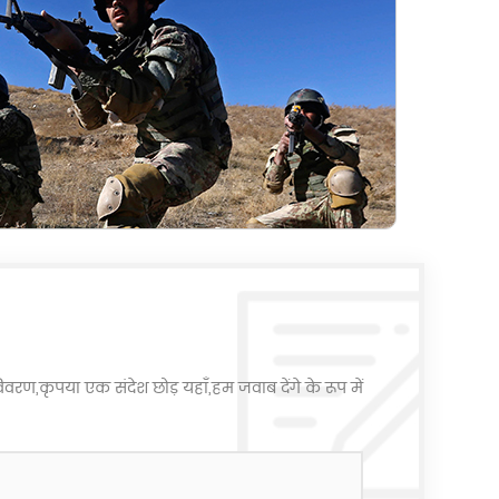
वरण,कृपया एक संदेश छोड़ यहाँ,हम जवाब देंगे के रूप में