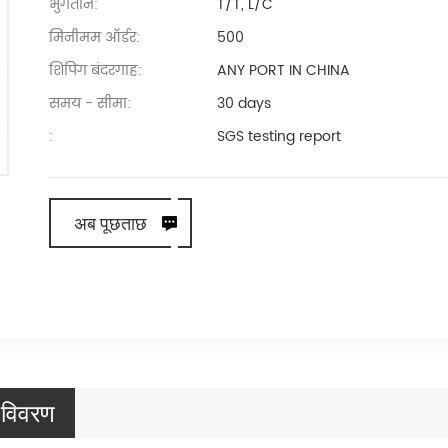
भुगतान:
T/T, L/C
मिनीमम ऑर्डर:
500
शिपिंग बंदरगाह:
ANY PORT IN CHINA
समय - सीमा:
30 days
:
SGS testing report
अब पूछताछ
द विवरण