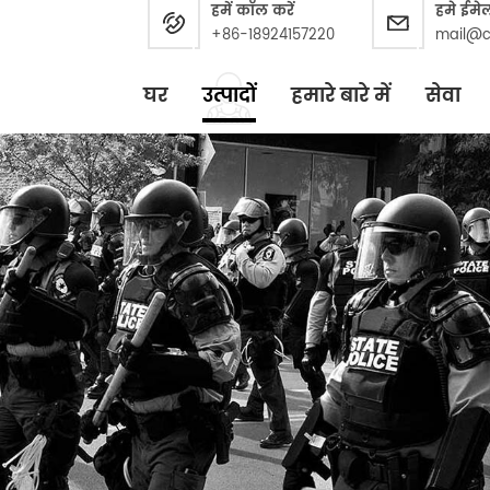
हमें कॉल करें
हमे ईमे
+86-18924157220
mail@c
घर
उत्पादों
हमारे बारे में
सेवा