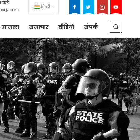
ल करे
हिन्दी
xxgz.com
मामला
समाचार
वीडियो
संपर्क