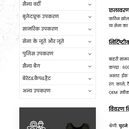
सैन्य वर्दी
छलावरण 
बुलेटप्रूफ उपकरण
कठिन खोल क
या सेना का 
सामरिक उपकरण
सेना के जूते और जूते
निर्दिष्
पुलिस उपकरण
बाहरी सामग
सैन्य बैग
कपड़ा : 60
अस्तर: ईवा
बेरेट&कैप&हैट
रंग: काले,
अन्य उपकरण
OEM: स्वीका
विवरण द
श्रेणी:
घुटने