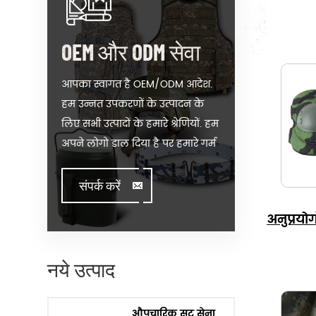
OEM और ODM सेवा
आपका स्वागत है OEM/ODM आदेश.
हम उन्नत उपकरणों के उत्पादन के
लिए सभी उत्पादों के हमारे श्रेणियों. हम
अपने लोगो डाल दिया है पर हमारे गर्म
बिक्री मॉडल या आप मदद के उत्पादन
के आदेश के लिए जब आप से मिलने
संपर्क करें
toughissues. हम सहायता के लिए
अनुप्रयोग
हमारे मूल्य ग्राहक के डिजाइन और
विकसित करने के लिए अपने उत्पादों
द्वारा खड़े पर रचनात्मकता & अभिनव ।
नये उत्पाद
हम विनिर्माण उत्पादों के हमारे ग्राहकों
के साथ गुणवत्ता आश्वासन, वितरण की
औपचारिक सूट सेना