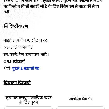
TPU खोल की पेशकश की सुरक्षा के लिए घुटने और कोहनी से मलबे
पर किसी न किसी सतहों, जो है के लिए विशेष रूप से बाहर की सैन्य
वर्दी.
निर्दिष्टीकरण
बाहरी सामग्री: TPU खोल कवर
अस्तर: ईवा फोम पैड
रंग: काले, टैन, छलावरण आदि ।
OEM: स्वीकार्य
श्रेणी:
घुटने & कोहनी पैड
विवरण दिखाने
मुलायम मजबूत प्लास्टिक कवर
आंतरिक ईवा पैड
के लिए घुटने