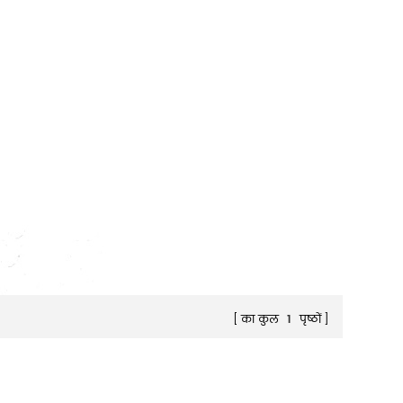
का कुल
1
पृष्ठों