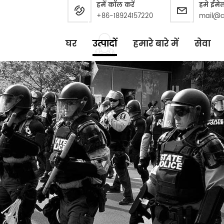
हमें कॉल करें
हमे ईमे
+86-18924157220
mail@c
घर
उत्पादों
हमारे बारे में
सेवा