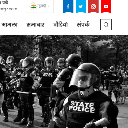
ल करे
हिन्दी
xxgz.com
मामला
समाचार
वीडियो
संपर्क