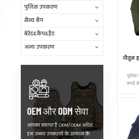
पुलिस उपकरण
सैन्य बैग
बेरेट&कैप&हैट
अन्य उपकरण
जैतून 
पुलिस 
कपड़े स
OEM और ODM सेवा
आपका स्वागत है OEM/ODM आदेश.
हम उन्नत उपकरणों के उत्पादन के