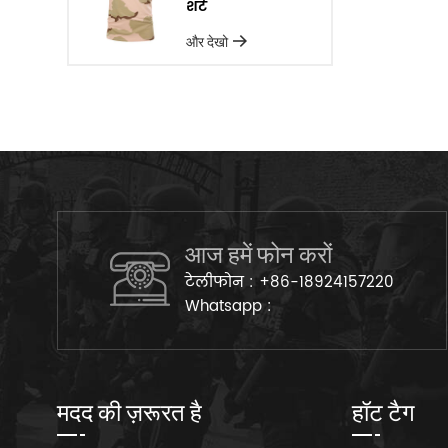
शर्ट
और देखो
आज हमें फोन करों
टेलीफोन :
+86-18924157220
Whatsapp :
मदद की ज़रूरत है
हॉट टैग