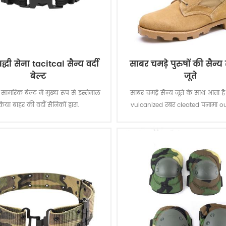
द्धी सेना tacitcal सैन्य वर्दी
साबर चमड़े पुरुषों की सैन्य
बेल्ट
जूते
सामरिक बेल्ट में मुख्य रूप से इस्तेमाल
साबर चमड़े सैन्य जूते के साथ आता ह
िया बाहर की वर्दी सैनिकों द्वारा.
vulcanized रबर cleated पनामा ou
लिए बढ़ाया कर्षण जबकि आप इस कदम
शीर्ष गुणवत्ता वास्तविक चमड़े को प्राप्त
गुणवत्ता, टिकाऊ, आरामदायक, सांस
वैकल्पिक निविड़ अंधकार, तेल प्रति
प्रतिरोधी, छुरा प्रूफ समारोह के स