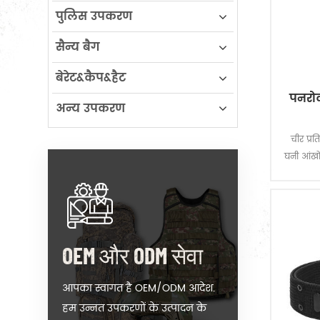
पुलिस उपकरण
सैन्य बैग
बेरेट&कैप&हैट
पनरोक
अन्य उपकरण
चीर प्र
घनी आंखों
प्रदान क
वाली क
OEM और ODM सेवा
आपका स्वागत है OEM/ODM आदेश.
हम उन्नत उपकरणों के उत्पादन के