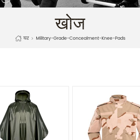
खोज
घर
Military-Grade-Concealment-Knee-Pads