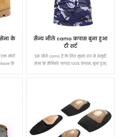
 सेना के
सैन्य नीले camo कपास बुना हुआ
टी शर्ट
ै एक मोटी
इस नीले camo है के लिए मुख्य रूप से समुद्री
tsole के
सेना के सैनिकों. कपड़ा:100% कपास, बुना हुआ,
 पर हैं.
160 जीएसएम, नरम और आरामदायक, सांस और
 करने, अच्छी
अच्छा पसीना अवशोषण, रंग स्थिरता के लिए प्रकाश
. के साथ
व्यवस्था, कपड़े धोने और मलाई स्तर 3-4
रोधी, आग
ाथ ।