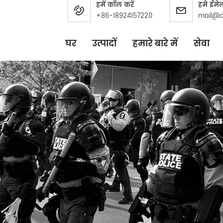
हमें कॉल करें
हमे ईमे
+86-18924157220
mail@c
घर
उत्पादों
हमारे बारे में
सेवा