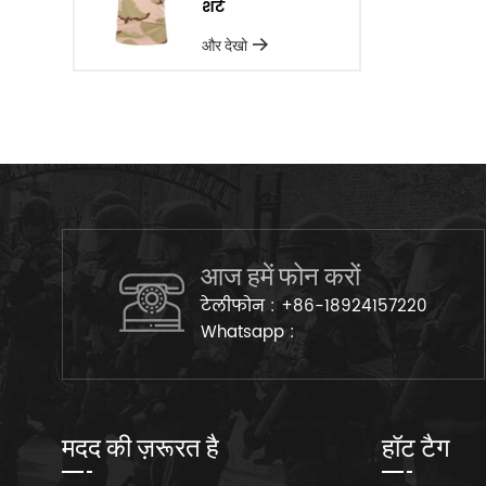
शर्ट
और देखो
आज हमें फोन करों
टेलीफोन :
+86-18924157220
Whatsapp :
मदद की ज़रूरत है
हॉट टैग