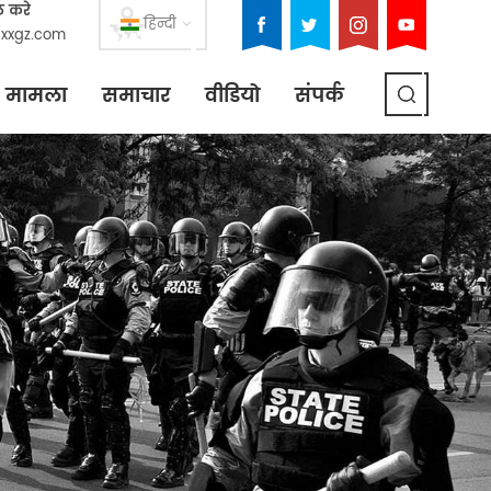
ल करे
हिन्दी
xxgz.com
मामला
समाचार
वीडियो
संपर्क