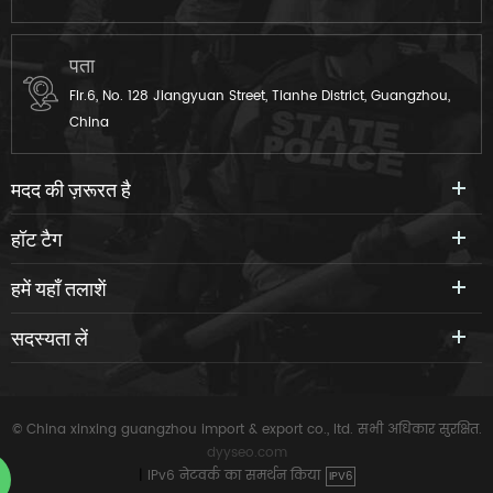
पता
Flr.6, No. 128 Jiangyuan Street, Tianhe District, Guangzhou,
China
मदद की ज़रूरत है
हॉट टैग
हमें यहाँ तलाशें
सदस्यता लें
© China xinxing guangzhou import & export co., ltd. सभी अधिकार सुरक्षित.
dyyseo.com
|
IPv6 नेटवर्क का समर्थन किया
IPV6