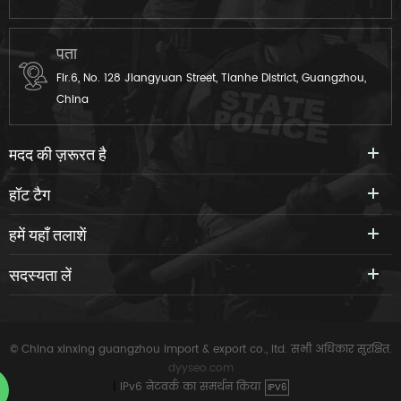
पता
Flr.6, No. 128 Jiangyuan Street, Tianhe District, Guangzhou,
China
मदद की ज़रूरत है
हॉट टैग
हमें यहाँ तलाशें
सदस्यता लें
© China xinxing guangzhou import & export co., ltd. सभी अधिकार सुरक्षित.
dyyseo.com
|
IPv6 नेटवर्क का समर्थन किया
IPV6