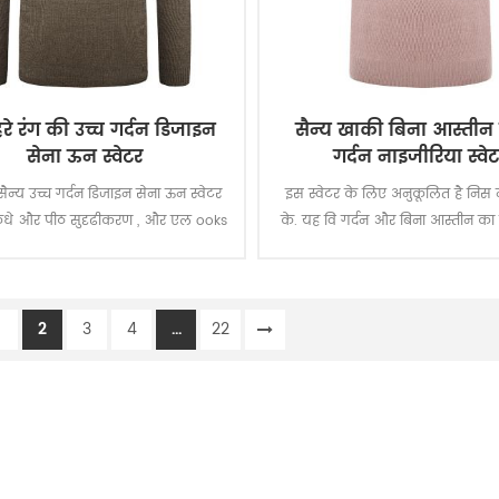
हरे रंग की उच्च गर्दन डिजाइन
सैन्य खाकी बिना आस्तीन
सेना ऊन स्वेटर
गर्दन नाइजीरिया स्वे
न्य उच्च गर्दन डिजाइन सेना ऊन स्वेटर
इस स्वेटर के लिए अनुकूलित है निस 
कंधे और पीठ सुदृढीकरण , और एल ooks
के. यह वि गर्दन और बिना आस्तीन का
महान के साथ, किसी भी .
साथ, "आव्रजन" में पत्र के साथ पीछे 
साथ एनआईएस लोगो embroid सामने.
रूप से लोगों के लिए काम में ए
1
2
3
4
...
22