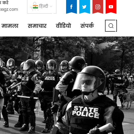
ल करे
हिन्दी
xxgz.com
मामला
समाचार
वीडियो
संपर्क