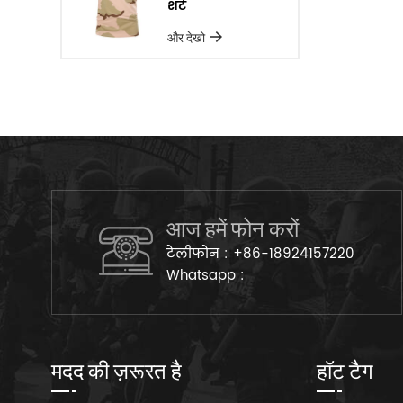
शर्ट
और देखो
आज हमें फोन करों
टेलीफोन :
+86-18924157220
Whatsapp :
मदद की ज़रूरत है
हॉट टैग