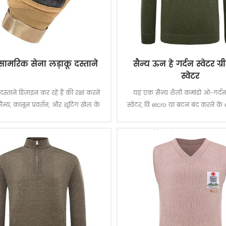
 सामरिक सेना लड़ाकू दस्ताने
सैन्य ऊन हे गर्दन स्वेटर ग्
स्वेटर
स्ताने डिज़ाइन कर रहे हैं की रक्षा करने
यह एक सैन्य शैली कमांडो ओ-गर्द
ैन्य, कानून प्रवर्तन, और शूटिंग खेल के
स्वेटर, वि elcro या बटन बंद करने के 
्साही के घर में और विदेशों में अलग-अलग
और एल ooks महान के साथ, किस
परेटिंग वातावरण और शर्तों है ।