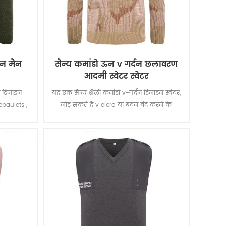
रीन मैन
सैन्य कमांडो ऊन v गर्दन छलावरण
आदमी स्वेटर स्वेटर
न डिजाइन
यह एक सैन्य शैली कमांडो v-गर्दन डिजाइन स्वेटर,
epaulets ,
जोड़ सकते हैं v elcro या बटन बंद करने के
ी भी .
epaulets , और एल ooks महान के साथ, किसी
भी .