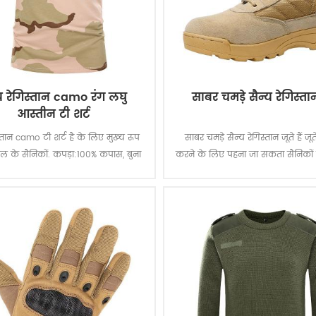
्य रेगिस्तान camo रंग लघु
साबर चमड़े सैन्य रेगिस्ता
आस्तीन टी शर्ट
्तान camo टी शर्ट है के लिए मुख्य रूप
साबर चमड़े सैन्य रेगिस्तान जूते हैं ज
बल के सैनिकों. कपड़ा:100% कपास, बुना
करने के लिए पहना जा सकता सैनिकों द्वा
0 जीएसएम, नरम और आरामदायक, सांस
दौरान या सामरिक प्रशिक्षण. यह टि
ा पसीना अवशोषण, रंग स्थिरता के लिए
अच्छी गुणवत्ता.
्यवस्था, कपड़े धोने और मलाई स्तर 3-4