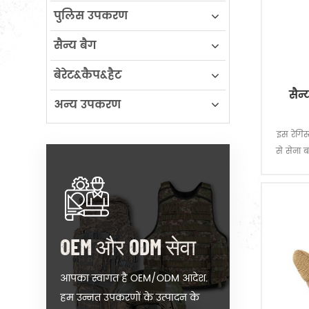
पुलिस उपकरण
सैन्य बैग
बेरेट&कैप&हैट
सैन
अन्य उपकरण
इस रेगिस
से सेना 
हुआ, 16
और अच्छ
प्रकाश व
OEM और ODM सेवा
आपका स्वागत है OEM/ODM आदेश.
हम उन्नत उपकरणों के उत्पादन के