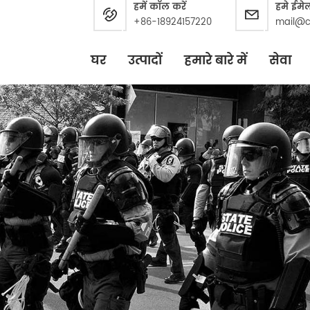
हमें कॉल करें
हमे ईमे
+86-18924157220
mail@c
घर
उत्पादों
हमारे बारे में
सेवा