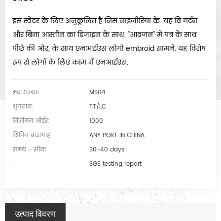
इस स्वेटर के लिए अनुकूलित है निस नाइजीरिया के. यह वि गर्दन
और बिना आस्तीन का डिजाइन के साथ, "आव्रजन" में पत्र के साथ
पीछे की ओर, के साथ एनआईएस लोगो embroid सामने.
यह विशेष
रूप से लोगों के लिए काम में एनआईएस.
मद संख्या।:
MS04
भुगतान:
TT/LC
मिनीमम ऑर्डर:
1000
शिपिंग बंदरगाह:
ANY PORT IN CHINA
समय - सीमा:
30-40 days
:
SGS testing report
उत्पाद विवरण