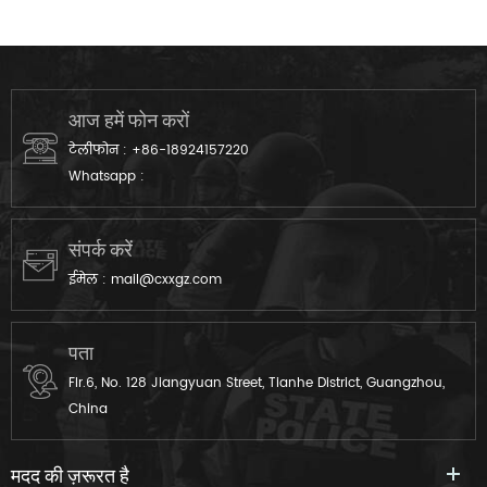
v elcro या बटन बंद करने के
पीठ सुदृढीकरण , और एल ooks
epaulets , और एल ooks महान
महान के साथ, किसी भी .
के साथ, किसी भी .
आज हमें फोन करों
टेलीफोन :
+86-18924157220
Whatsapp :
संपर्क करें
ईमेल :
mail@cxxgz.com
पता
Flr.6, No. 128 Jiangyuan Street, Tianhe District, Guangzhou,
China
मदद की ज़रूरत है