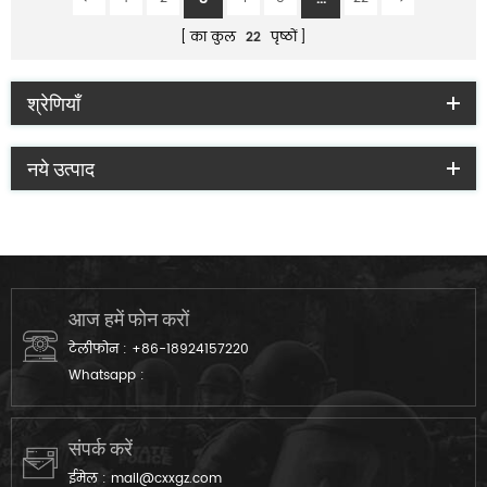
का कुल
22
पृष्ठों
श्रेणियाँ
नये उत्पाद
आज हमें फोन करों
टेलीफोन :
+86-18924157220
Whatsapp :
संपर्क करें
ईमेल :
mail@cxxgz.com