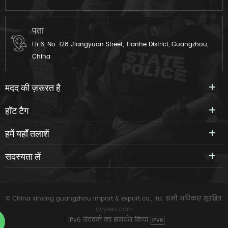
पता
Flr.6, No. 128 Jiangyuan Street, Tianhe District, Guangzhou,
China
मदद की ज़रूरत है
हॉट टैग
हमें यहाँ तलाशें
सदस्यता लें
© China xinxing guangzhou import & export co., ltd. सभी अधिकार सुरक्षित.
dyyseo.com
|
IPv6 नेटवर्क का समर्थन किया
IPV6