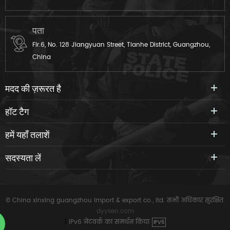
पता
Flr.6, No. 128 Jiangyuan Street, Tianhe District, Guangzhou,
China
मदद की ज़रूरत है
हॉट टैग
हमें यहाँ तलाशें
सदस्यता लें
© China xinxing guangzhou import & export co., ltd. सभी अधिकार सुरक्षित.
dyyseo.com
|
IPv6 नेटवर्क का समर्थन किया
IPV6