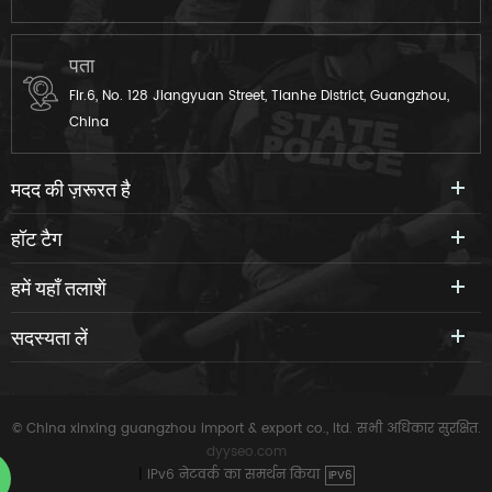
पता
Flr.6, No. 128 Jiangyuan Street, Tianhe District, Guangzhou,
China
मदद की ज़रूरत है
हॉट टैग
हमें यहाँ तलाशें
सदस्यता लें
© China xinxing guangzhou import & export co., ltd. सभी अधिकार सुरक्षित.
dyyseo.com
|
IPv6 नेटवर्क का समर्थन किया
IPV6