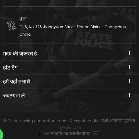
पता
Flr.6, No. 128 Jiangyuan Street, Tianhe District, Guangzhou,
China
मदद की ज़रूरत है
हॉट टैग
हमें यहाँ तलाशें
सदस्यता लें
© China xinxing guangzhou import & export co., ltd. सभी अधिकार सुरक्षित.
dyyseo.com
|
IPv6 नेटवर्क का समर्थन किया
IPV6