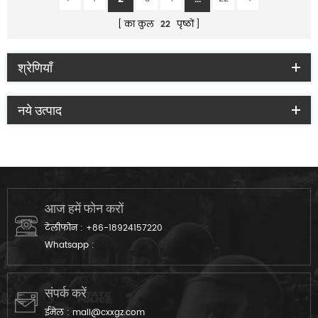
का कुल
22
पृष्ठों
श्रेणियाँ
नये उत्पाद
आज हमें फोन करों
टेलीफोन :
+86-18924157220
Whatsapp :
संपर्क करें
ईमेल :
mail@cxxgz.com