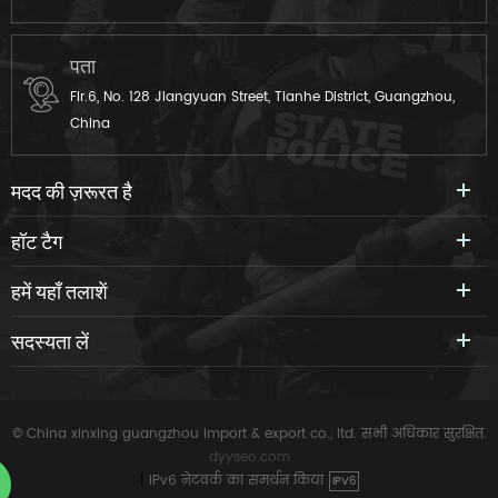
पता
Flr.6, No. 128 Jiangyuan Street, Tianhe District, Guangzhou,
China
मदद की ज़रूरत है
हॉट टैग
हमें यहाँ तलाशें
सदस्यता लें
© China xinxing guangzhou import & export co., ltd. सभी अधिकार सुरक्षित.
dyyseo.com
|
IPv6 नेटवर्क का समर्थन किया
IPV6