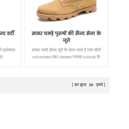
्य वर्दी
साबर चमड़े पुरुषों की सैन्य सेना के
जूते
े इस्तेमाल
साबर चमड़े सैन्य जूते के साथ आता है एक मोटी
रा.
vulcanized रबर cleated पनामा outsole के
लिए बढ़ाया कर्षण जबकि आप इस कदम पर हैं.
शीर्ष गुणवत्ता वास्तविक चमड़े को प्राप्त करने, अच्छी
गुणवत्ता, टिकाऊ, आरामदायक, सांस. के साथ
वैकल्पिक निविड़ अंधकार, तेल प्रतिरोधी, आग
का कुल
26
पृष्ठों
प्रतिरोधी, छुरा प्रूफ समारोह के साथ ।