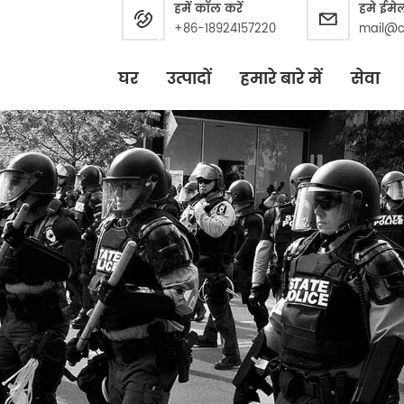
हमें कॉल करें
हमे ईमे
+86-18924157220
mail@c
घर
उत्पादों
हमारे बारे में
सेवा