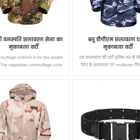
ी वनस्पति छलावरण सेना का
ब्लू डीपीएम छलावरण ए
मुकाबला वर्दी
मुकाबला वर्दी
ouflage uniform is for the soldier
यह छलावरण की वर्दी दुनिया भर में नौ
y. The vegetatao camouflage color
लिए है। छलावरण रंग multicam फिट
lticam fits field like Italian’s
समुद्र, नदी, झील आदि जैसे अधिकांश
environment.
बटालियन क्षेत्र