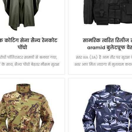
 कोटिंग सेना सैन्य रेनकोट
सामरिक त्वरित रिलीज 
पोंचो
aramid बुलेटप्रूफ वेस
तिरोधी पॉलिएस्टर सामग्री से बनाया गया,
स्तर IIIA (3A) है आम तौर पर सुरक्षा
 के साथ, सैन्य पोंचो बेहतर मौसम सुरक्षा
स्तर आप मिल जाएगा में मुलायम कव
रता है और स्थायी रूप से पानी से बचाने
से रक्षा करेगा सब कुछ से एक बी बी ब
्रीम और घर्षण और फाड़ के लिए बेहद
एक .44 मैग्नम. कि महान है संरक्षण
प्रतिरोधी है।
व्यवस्थित नहीं अन्य निहित है कि प्रस्त
आईआईए या द्वितीय स्तर.