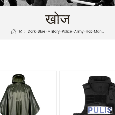
खोज
घर
Dark-Blue-Military-Police-Army-Hat-Manufacturer