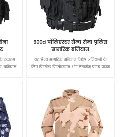
सेना
600d पॉलिएस्टर सैन्य सेना पुलिस
्ट
सामरिक बनियान
 के उच्चतम
यह सैन्य सामरिक बनियान विशेष अभियानों के
च. बनियान
लिए पिस्तौल पिस्तौलदान और मैगज़ीन पाउच प्रदान
ंदूक के लिए
करता है। पीवीसी कोटिंग के साथ पॉलिएस्टर
 । के लिए
ऑक्सफोर्ड कपड़े बनियान को टिकाऊ और
ाव के स्तर
जलरोधक बनाता है।