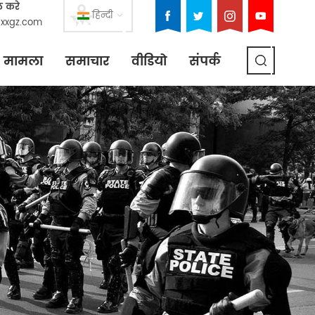
ल करे
हिन्दी
xxgz.com
मामला
समाचार
वीडियो
संपर्क