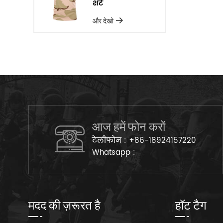
शर्ट
और देखो
आज हमें फोन करों
टेलीफोन :
+86-18924157220
Whatsapp :
मदद की ज़रूरत है
हॉट टैग