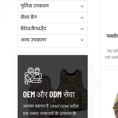
पुलिस उपकरण
सैन्य बैग
बेरेट&कैप&हैट
पनरोक
अन्य उपकरण
चीर प्र
घनी आंखों
प्रदान क
वाली क
OEM और ODM सेवा
आपका स्वागत है OEM/ODM आदेश.
हम उन्नत उपकरणों के उत्पादन के