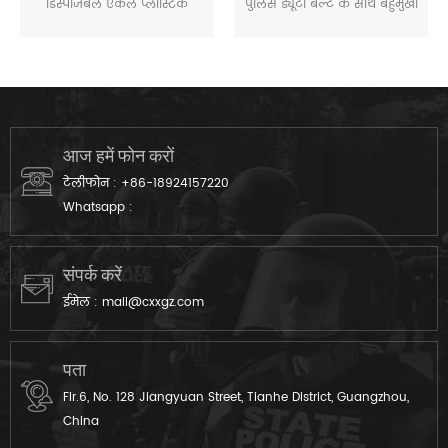
डिस्पोजेबल एकल प्लास्टिक
पुलिस ड्यूटी बेल्ट के साथ बहुमुखी
हथकड़ी, मुख्य रूप से इस्तेमाल के
मॉड्यूलर डिजाइन के लिए कानून
लिए पुलिस, सेना, अदालत, और
प्रवर्तन, सैन्य कर्मियों, सुरक्षा
बंडल बातें.
आज हमें फोन करों
टेलीफोन :
+86-18924157220
Whatsapp :
संपर्क करें
ईमेल :
mail@cxxgz.com
पता
Flr.6, No. 128 Jiangyuan Street, Tianhe District, Guangzhou,
China