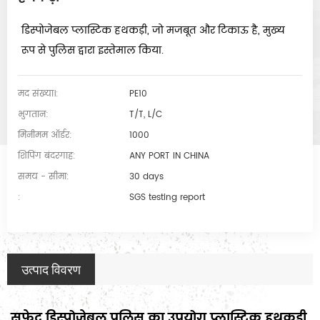
डिस्पोजेबल प्लास्टिक हथकड़ी, जो मजबूत और टिकाऊ है, मुख्य
रूप से पुलिस द्वारा इस्तेमाल किया.
मद संख्या।:
PE10
भुगतान:
T/T, L/C
मिनीमम ऑर्डर:
1000
शिपिंग बंदरगाह:
ANY PORT IN CHINA
समय - सीमा:
30 days
:
SGS testing report
उत्पाद विवरण
सफेद डिस्पोजेबल पुलिस का उपयोग प्लास्टिक हथकड़ी