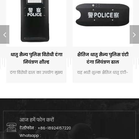
धातु सैन्य पुलिस विरोधी दंगा
क्षैतिज धातु सैन्य पुलिस एंटी
नियंत्रण शील्ड
दंगा नियंत्रण ढाल
दंगा विरोधी ढाल का उपयोग मुख्य
यह भारी शुल्क क्षैतिज धातु एंटी-
रूप से पुलिस और कुछ सैन्य
दंगा ढाल अधिकतम रक्षा के लिए
संगठनों द्वारा किया जाता है, जो कि
इंजीनियर है, जिसमें प्रबलित स्टील
सबसे बड़ा संरक्षण प्रदान करते हैं
मिश्र धातु निर्माण और उच्च जोखिम
वाले परिदृश्यों में प्रभावों,
प्रोजेक्टाइल और भीड़ से बचाव के
लिए एक विस्तृत अनुप्रस्थ डिजाइन
आज हमें फोन करों
है।
टेलीफोन :
+86-18924157220
Whatsapp :