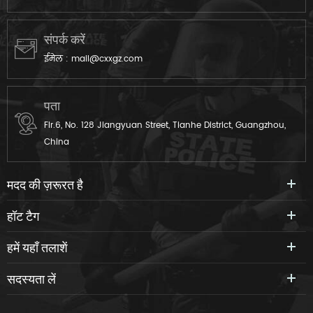
संपर्क करें
ईमेल :
mail@cxxgz.com
पता
Flr.6, No. 128 Jiangyuan Street, Tianhe District, Guangzhou,
China
मदद की ज़रूरत है
हॉट टैग
हमें यहाँ तलाशें
सदस्यता लें