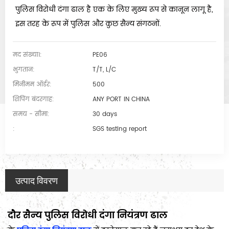
पुलिस विरोधी दंगा ढाल है एक के लिए मुख्य रूप से कानून लागू है,
इस तरह के रूप में पुलिस और कुछ सैन्य संगठनों.
मद संख्या।:
PE06
भुगतान:
T/T, L/C
मिनीमम ऑर्डर:
500
शिपिंग बंदरगाह:
ANY PORT IN CHINA
समय - सीमा:
30 days
:
SGS testing report
उत्पाद विवरण
दौर सैन्य पुलिस विरोधी दंगा नियंत्रण ढाल