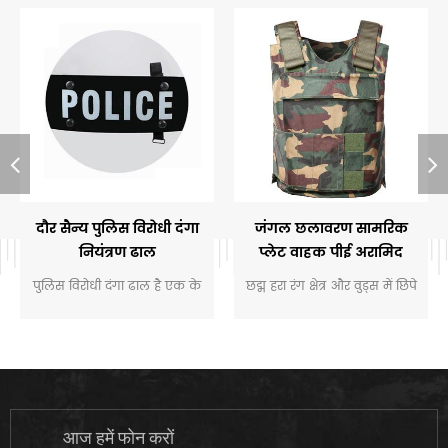
दौर सैन्य पुलिस विरोधी दंगा
जंगल छलावरण सामरिक
नियंत्रण ढाल
प्लेट वाहक पीई अरामिद
बुलेटप्रूफ जैकेट
पुलिस विरोधी दंगा ढाल है एक के
छद्म हरा रंग क्षेत्र और वुड्स में छिपे
लिए मुख्य रूप से कानून लागू है,
सैनिकों के लिए उपयुक्त है, यह
इस तरह के रूप में पुलिस और
विशेष रूप से डिजाइनरों के लिए
कुछ सैन्य संगठनों.
डिज़ाइन किया गया दैनिक प्रशिक्षण
और वास्तविक मुकाबला।
आज हमें फोन करों