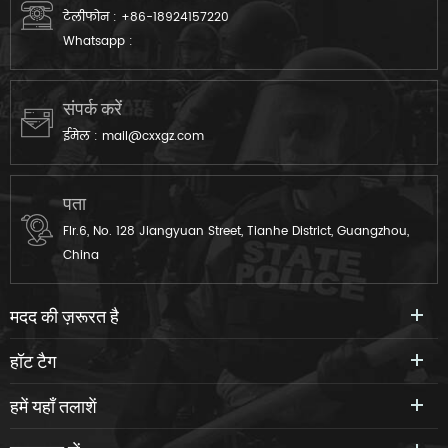
टेलीफोन :
+86-18924157220
Whatsapp :
संपर्क करें
ईमेल :
mail@cxxgz.com
पता
Flr.6, No. 128 Jiangyuan Street, Tianhe District, Guangzhou,
China
मदद की ज़रूरत है
हॉट टैग
हमें यहाँ तलाशें