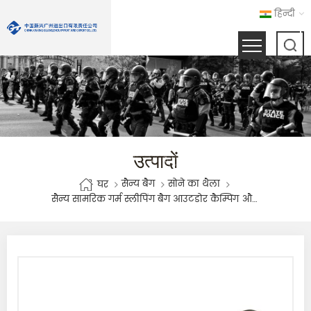
हिन्दी
उत्पादों
सैन्य बैग
सोने का थैला
घर
सैन्य सामरिक गर्म स्लीपिंग बैग आउटडोर कैम्पिंग और स्लीपिंग ममी बैग के लिए वाटरप्रूफ