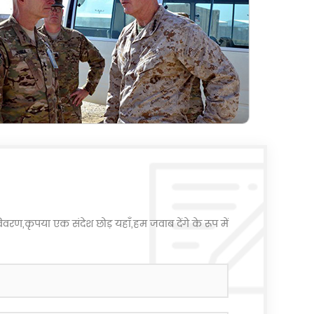
वरण,कृपया एक संदेश छोड़ यहाँ,हम जवाब देंगे के रूप में