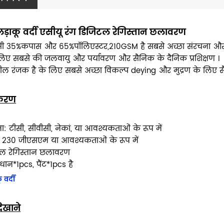
लड़ाकू वर्दी एसीयू रंग डिजिटल रेगिस्तान छलावरण
सी 35%कपास और 65%पॉलिएस्टर,210GSM है सबसे अच्छा संरचना और 
 लिए सबसे की जलवायु और पर्यावरण और सैनिक के दैनिक प्रशिक्षण ।
याशील रंजक है के लिए सबसे अच्छा विकल्प deying और मुद्रण के लिए स
टीकरण
: टीसी, सीवीसी, नेकां, या आवश्यकताओं के रूप में
 230 जीएसएम या आवश्यकताओं के रूप में
टल रेगिस्तान छलावरण
धान*1pcs, पैंट*1pcs है
 वर्दी
िखाने