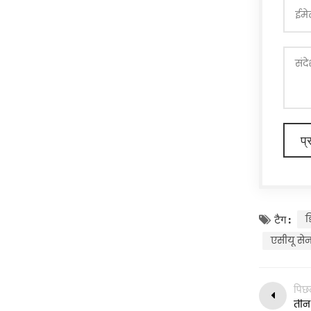
बैग
जलयोजन बैग
राइफल थैला
उपकरण बैग
सोने का थैला
बेरेत
टोपी
ड
टैग :
एसीयू सेना
टोपी
पिछ
रात दृष्टि गियर
तीन 