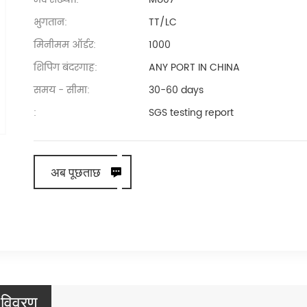
भुगतान:
TT/LC
मिनीमम ऑर्डर:
1000
शिपिंग बंदरगाह:
ANY PORT IN CHINA
समय - सीमा:
30-60 days
:
SGS testing report
अब पूछताछ
द विवरण