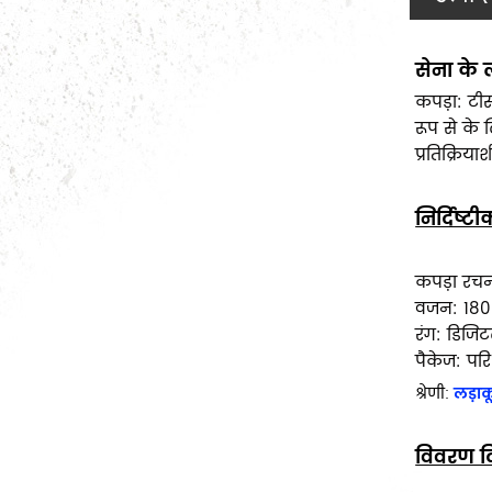
सेना के 
लड़ाकू वर्दी
कपड़ा: टी
रूप से के
सैन्य जैकेट
प्रतिक्रि
सैन्य टी-शर्ट
निर्दिष्
सरकारी सूट
सैन्य स्वेटर
कपड़ा रचना
वजन: 180
पोंचो और बरसाती
रंग: डिजि
पैकेज: परि
सैन्य वर्दी सहायक उपकरण
श्रेणी:
लड़ाकू
विवरण द
बुलेटप्रूफ वेस्ट