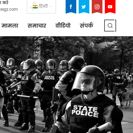
ल करे
हिन्दी
xxgz.com
मामला
समाचार
वीडियो
संपर्क