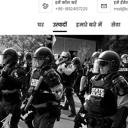
हमें कॉल करें
हमे ईमे
+86-18924157220
mail@c
घर
उत्पादों
हमारे बारे में
सेवा