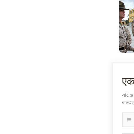
अधिकारी के जूते
सुरक्षा के जूते
कैनवास के जूते
पुलिस वर्दी
विरोधी दंगा हेलमेट
एक 
विरोधी दंगा सूट
यदि आप
विरोधी-दंगा ढाल
जल्द ह
पुलिस सहायक उपकरण