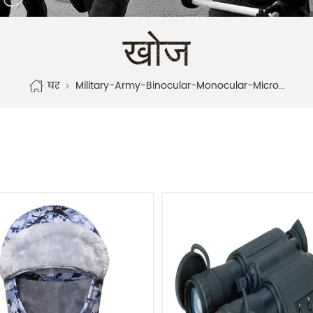
खोज
घर
Military-Army-Binocular-Monocular-Microlight-Night-Vision-Supplier-Manufacturer