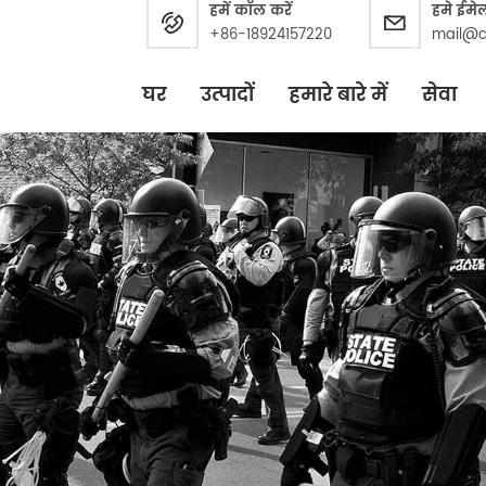
हमें कॉल करें
हमे ईमे
+86-18924157220
mail@c
घर
उत्पादों
हमारे बारे में
सेवा