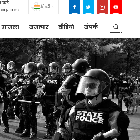
ल करे
हिन्दी
xxgz.com
मामला
समाचार
वीडियो
संपर्क