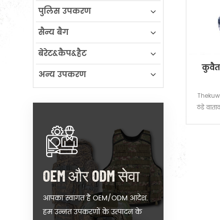
पुलिस उपकरण
सैन्य बैग
बेरेट&कैप&हैट
कुवै
अन्य उपकरण
Thekuwa
ठंडे वात
OEM और ODM सेवा
आपका स्वागत है OEM/ODM आदेश.
हम उन्नत उपकरणों के उत्पादन के