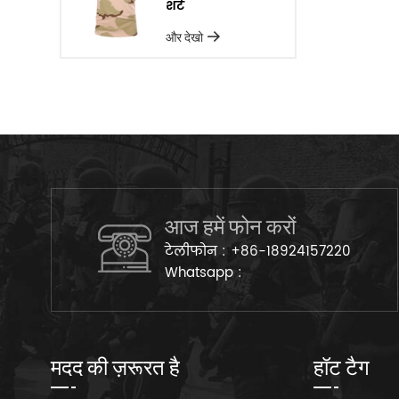
शर्ट
और देखो
आज हमें फोन करों
टेलीफोन :
+86-18924157220
Whatsapp :
मदद की ज़रूरत है
हॉट टैग