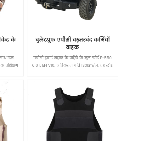
ैकेट के
बुलेटप्रूफ एपीसी बख़्तरबंद कर्मियों
वाहक
े साथ ऊन
एपीसी हवाई जहाज़ के पहिये के मूल फोर्ड F-550
क प्रशिक्षण
6.8 L EFI V10, अधिकतम गति 130km/ज, यह लोड
प्रक्रिया के
कर सकता है 10-12 सैनिकों पर अधिकतम.