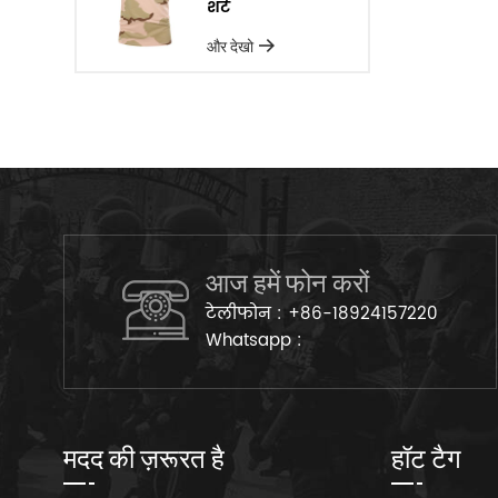
शर्ट
और देखो
आज हमें फोन करों
टेलीफोन :
+86-18924157220
Whatsapp :
मदद की ज़रूरत है
हॉट टैग