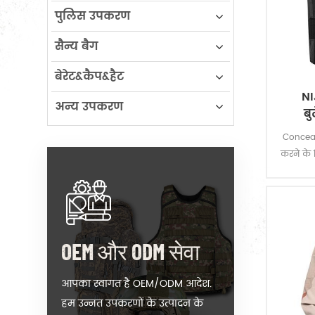
पुलिस उपकरण
सैन्य बैग
बेरेट&कैप&हैट
NI
अन्य उपकरण
बु
Conceala
करने के 
और हैं
OEM और ODM सेवा
आपका स्वागत है OEM/ODM आदेश.
हम उन्नत उपकरणों के उत्पादन के