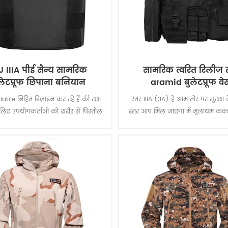
J IIIA पीई सैन्य सामरिक
सामरिक त्वरित रिलीज 
लेटप्रूफ छिपाना बनियान
aramid बुलेटप्रूफ वेस
ble निहित डिज़ाइन कर रहे हैं की रक्षा
स्तर IIIA (3A) है आम तौर पर सुरक्षा
लिए उपयोगकर्ताओं को शरीर से पिस्तौल
स्तर आप मिल जाएगा में मुलायम कव
डगन आग, जबकि शेष अगोचर दूसरों के
से रक्षा करेगा सब कुछ से एक बी बी ब
लिए.
एक .44 मैग्नम. कि महान है संरक्षण
व्यवस्थित नहीं अन्य निहित है कि प्रस्त
आईआईए या द्वितीय स्तर.