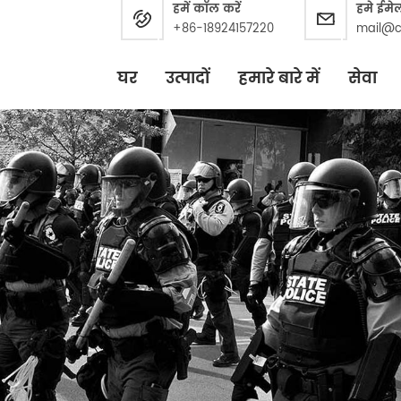
हमें कॉल करें
हमे ईमे
+86-18924157220
mail@c
घर
उत्पादों
हमारे बारे में
सेवा