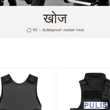
खोज
घर
Bulletproof-Jacket-Vest