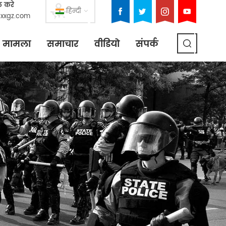
ल करे
हिन्दी
xxgz.com
मामला
समाचार
वीडियो
संपर्क