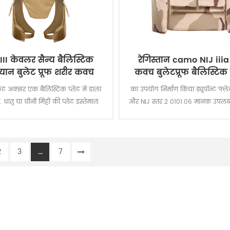
III केवलर सैन्य बैलिस्टिक
रेगिस्तान camo NIJ iiia
यान बुलेट प्रूफ शरीर कवच
कवच बुलेटप्रूफ बैलिस्टिक
बनियान
ट अक्सर एक बैलिस्टिक प्लेट में डाला
का उपयोग निर्माण किया ड्यूपॉन्ट फ्ल
 धातु या चीनी मिट्टी की प्लेट इस्तेमाल
और NIJ स्तर 2 0101.06 मानक उपलब्
ा सकता है के साथ एक नरम बनियान
सामने पीछे, और पक्ष संरक्षण.बाहरी व
ाने, अतिरिक्त सुरक्षा के खिलाफ राइफल
किया जाता है हार्ड पहने 600D Cordu
 और धातु घटकों या कसकर बुना फाइबर
प्रतिरोधी है ।
2
3
...
7
सकते हैं नरम कवच प्रतिरोध वार करने के
 स्लेश हमलों से चाकू और इसी तरह
करीब चौथाई हथियार.