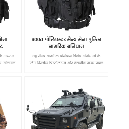
सेना
600d पॉलिएस्टर सैन्य सेना पुलिस
्ट
सामरिक बनियान
 के उच्चतम
यह सैन्य सामरिक बनियान विशेष अभियानों के
च. बनियान
लिए पिस्तौल पिस्तौलदान और मैगज़ीन पाउच प्रदान
ंदूक के लिए
करता है। पीवीसी कोटिंग के साथ पॉलिएस्टर
 । के लिए
ऑक्सफोर्ड कपड़े बनियान को टिकाऊ और
ाव के स्तर
जलरोधक बनाता है।