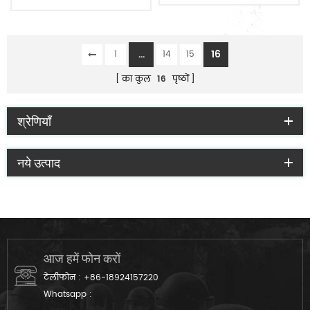
...
16
1
14
15
का कुल
16
पृष्ठों
श्रेणियाँ
नये उत्पाद
आज हमें फोन करों
टेलीफोन :
+86-18924157220
Whatsapp :