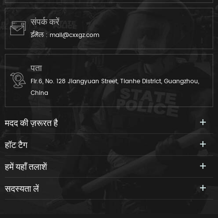
संपर्क करें
ईमेल :
mail@cxxgz.com
पता
Flr.6, No. 128 Jiangyuan Street, Tianhe District, Guangzhou,
China
मदद की ज़रूरत है
हॉट टैग
हमें यहाँ तलाशें
सदस्यता लें