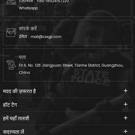
टेलीफोन :
+86-18924157220
Whatsapp :
संपर्क करें
ईमेल :
mail@cxxgz.com
पता
Flr.6, No. 128 Jiangyuan Street, Tianhe District, Guangzhou,
China
मदद की ज़रूरत है
हॉट टैग
हमें यहाँ तलाशें
सदस्यता लें