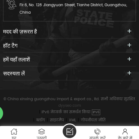
Flr.6, No. 128 Jiangyuan Street, Tianhe District, Guangzhou,
China
मदद की ज़रूरत है
हॉट टैग
हमें यहाँ तलाशें
सदस्यता लें
© China xinxing guangzhou import & export co., ltd. सभी अधिकार सुरक्षित.
dyyseo.com
|
IPv6 नेटवर्क का समर्थन किया
IPV6
|
ब्लॉग
|
साइटमैप
|
XML
|
गोपनीयता नीति
घर
उत्पादों
संपर्क करें
के बारे में